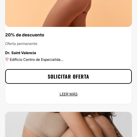
20% de descuento
Oferta permanente
-20%
Dr. Saint Valencia
Edificio Centro de Especialida...
SOLICITAR OFERTA
20% de descuento
LEER MÁS
Oferta permanente
Edificio Centro de Especialida...
Empieza a ahorrar ahora mismo disfrutando del 20% de descuento que te
ofrecemos por contratar a Dr. Saint Valencia a través de
Clinicasesteticas.com.co. Haz click en el botón Solicitar Promoción y