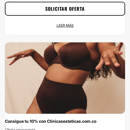
SOLICITAR OFERTA
¡Estetica a un 10% de descuento!
LEER MÁS
Oferta permanente
Carrera 28 Bis # 52 - 19, Chap...
No dejes escapar esta oportunidad: con Clinicasesteticas.com.co vas a
ahorrar el 10% si te pones en las manos de Dr. Ivan Lindo. Si estás buscando
el mejor precio para un servicio de calidad, ¡has encontrado la mejor opción!
Porque en Clinicasesteticas.com.co, no queremos que el precio sea el
problema.
Consigue tu 10% con Clinicasesteticas.com.co
Oferta permanente