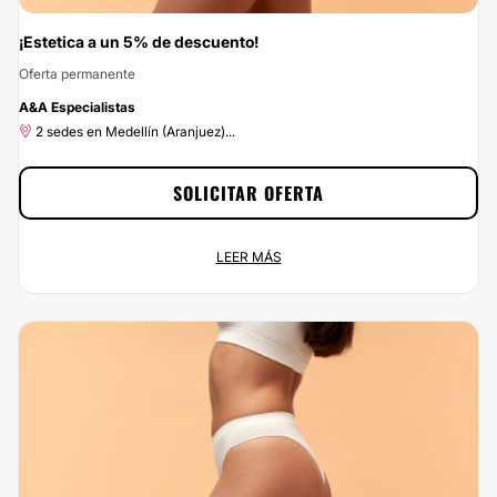
¡Estetica a un 5% de descuento!
Oferta permanente
-5%
A&A Especialistas
2 sedes en Medellín (Aranjuez)...
SOLICITAR OFERTA
¡Estetica a un 5% de descuento!
LEER MÁS
Oferta permanente
2 sedes en Medellín (Aranjuez)...
No dejes escapar esta oportunidad: con Clinicasesteticas.com.co vas a
ahorrar el 5% si te pones en las manos de AyA Especialistas. Si estás
buscando el mejor precio para un servicio de calidad, ¡has encontrado la
mejor opción! Porque en Clinicasesteticas.com.co, no queremos que el precio
sea el problema.