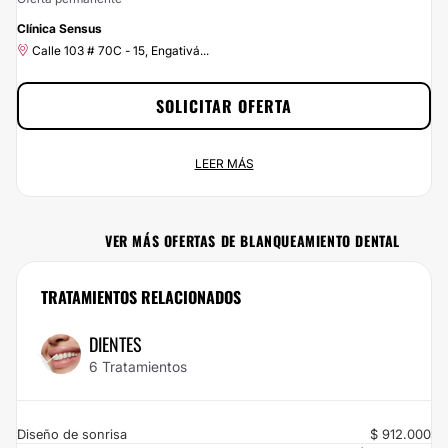
-10%
Clínica Sensus
Calle 103 # 70C - 15, Engativá...
SOLICITAR OFERTA
Consigue tu 10% con Clinicasesteticas.com.co
LEER MÁS
Oferta permanente
Calle 103 # 70C - 15, Engativá...
VER MÁS OFERTAS DE BLANQUEAMIENTO DENTAL
Contrata a través de Clinicasesteticas.com.co y aprovecha en exclusiva de un
10% de descuento. ¡No puedes desaprovechar esta oportunidad! Haz clic en
Solicitar Promoción y envía tus datos para beneficiarte del 10% de descuento.
TRATAMIENTOS RELACIONADOS
¿A qué estás esperando? ¡Contáctanos ya!
DIENTES
6 Tratamientos
Diseño de sonrisa
$ 912.000