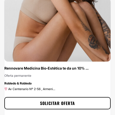
Ahora tienes un 10% de descuento al realizarte cualquier tratamiento de
Centro Dermatológico Láser Piel y Belleza. Consigue esta gran oportunidad
solicitando la promoción, a tu alcance en un par de clics : ¡ahorrar nunca ha
sido tan fácil y rápido!
Rennovare Medicina Bio-Estética te da un 10% ...
Oferta permanente
-10%
Robledo & Robledo
Av Centenario Nº 2-56 , Armeni...
SOLICITAR OFERTA
Rennovare Medicina Bio-Estética te da un 10% de descuento