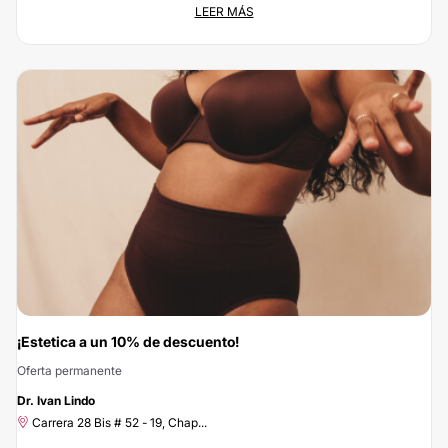
LEER MÁS
Oferta permanente
Av Centenario Nº 2-56 , Armeni...
Ahora tienes un 10% de descuento al realizarte cualquier tratamiento de
Rennovare Medicina Bio-Estética. Consigue esta gran oportunidad solicitando
la promoción, a tu alcance en un par de clics : ¡ahorrar nunca ha sido tan fácil
y rápido!
¡Estetica a un 10% de descuento!
Oferta permanente
-10%
Dr. Ivan Lindo
Carrera 28 Bis # 52 - 19, Chap...