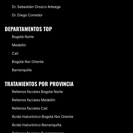
Villavicencio
8 Doctores · 2 Centros
Valledupar
Dr. Sebastián Orozco Arteaga
8 Doctores · 1 Centros
Montería
6 Doctores · 2 Centros
Dr. Diego Corredor
Armenia
4 Doctores · 4 Centros
Pasto
5 Doctores · 2 Centros
DEPARTAMENTOS TOP
Popayan
3 Doctores · 4 Centros
Valle municipios
Bogotá Norte
7 Doctores · 0 Centros
Santa Marta
5 Doctores · 1 Centros
Medellín
Tunja
5 Doctores · 0 Centros
Cali
Bogotá Nor Oriente
Barranquilla
TRATAMIENTOS POR PROVINCIA
Rellenos faciales Bogotá Norte
Rellenos faciales Medellín
Rellenos faciales Cali
Ácido hialurónico Bogotá Nor Oriente
Ácido hialurónico Barranquilla