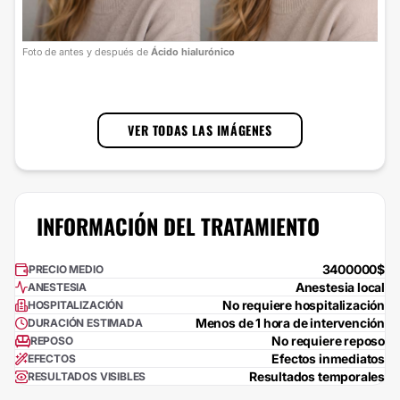
Foto
Foto de antes y después de
Ácido hialurónico
cort
1
/
3
VER TODAS LAS IMÁGENES
INFORMACIÓN DEL TRATAMIENTO
3400000$
PRECIO MEDIO
Anestesia local
ANESTESIA
No requiere hospitalización
HOSPITALIZACIÓN
Menos de 1 hora de intervención
DURACIÓN ESTIMADA
No requiere reposo
REPOSO
Efectos inmediatos
EFECTOS
Resultados temporales
RESULTADOS VISIBLES