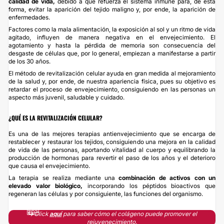
calidad de vida,
debido a que refuerza el sistema inmune para, de esta
forma, evitar la aparición del tejido maligno y, por ende, la aparición de
enfermedades.
Factores como la mala alimentación, la exposición al sol y un ritmo de vida
agitado, influyen de manera negativa en el envejecimiento. El
agotamiento y hasta la pérdida de memoria son consecuencia del
desgaste de células que, por lo general, empiezan a manifestarse a partir
de los 30 años.
El método de revitalización celular ayuda en gran medida al mejoramiento
de la salud y, por ende, de nuestra apariencia física, pues su objetivo es
retardar el proceso de envejecimiento, consiguiendo en las personas un
aspecto más juvenil, saludable y cuidado.
¿QUÉ ES LA REVITALIZACIÓN CELULAR?
Es una de las mejores terapias antienvejecimiento que se encarga de
restablecer y restaurar los tejidos, consiguiendo una mejora en la calidad
de vida de las personas, aportando vitalidad al cuerpo y equilibrando la
producción de hormonas para revertir el paso de los años y el deterioro
que causa el envejecimiento.
La terapia se realiza mediante una
combinación de activos con un
elevado valor biológico,
incorporando los péptidos bioactivos que
regeneran las células y por consiguiente, las funciones del organismo.
↪
Click
aquí
para saber cómo el colágeno puede promover el
rejuvenecimiento.