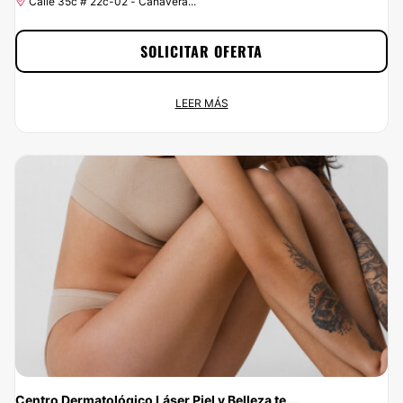
Calle 35c # 22c-02 - Cañavera...
SOLICITAR OFERTA
Promoción especial: 5% de Clinica Eterna Juventud
LEER MÁS
Oferta permanente
Calle 35c # 22c-02 - Cañavera...
¡Ponle buena cara a la vida por menos de lo que esperas! En
Clinicasesteticas.com.co podrás contratar los servicios de Clinica Eterna
Juventud y estar como siempre has soñado. ¡Aprovecha el 5% de descuento
ya!
Centro Dermatológico Láser Piel y Belleza te ...