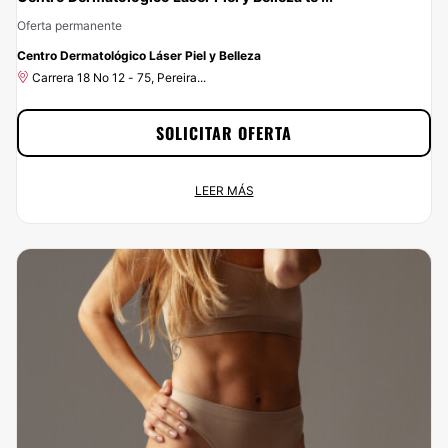
Oferta permanente
-10%
Centro Dermatológico Láser Piel y Belleza
Carrera 18 No 12 - 75, Pereira...
SOLICITAR OFERTA
Centro Dermatológico Láser Piel y Belleza te da un 10% de
LEER MÁS
descuento
Oferta permanente
Carrera 18 No 12 - 75, Pereira...
Ahora tienes un 10% de descuento al realizarte cualquier tratamiento de
Centro Dermatológico Láser Piel y Belleza. Consigue esta gran oportunidad
solicitando la promoción, a tu alcance en un par de clics : ¡ahorrar nunca ha
sido tan fácil y rápido!