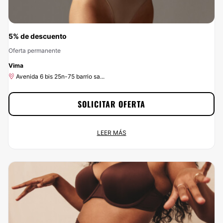
5% de descuento
Oferta permanente
-5%
Vima
Avenida 6 bis 25n-75 barrio sa...
SOLICITAR OFERTA
5% de descuento
LEER MÁS
Oferta permanente
Avenida 6 bis 25n-75 barrio sa...
Empieza a ahorrar ahora mismo disfrutando del 5% de descuento que te
ofrecemos por contratar a Vima a través de Clinicasesteticas.com.co. Haz
click en el botón Solicitar Promoción y ¡aprovecha nuestros descuentos!