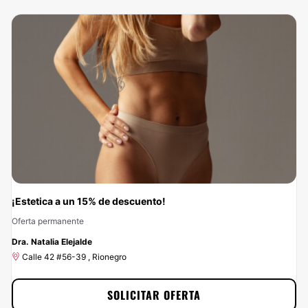
Calle 49 #28 17, Bucaramanga (...
Contrata a través de Clinicasesteticas.com.co y aprovecha en exclusiva de
un 20% de descuento. ¡No puedes desaprovechar esta oportunidad! Haz clic
en Solicitar Promoción y envía tus datos para beneficiarte del 20% de
descuento. ¿A qué estás esperando? ¡Contáctanos ya!
¡Estetica a un 15% de descuento!
Oferta permanente
-15%
Dra. Natalia Elejalde
Calle 42 #56-39 , Rionegro
SOLICITAR OFERTA