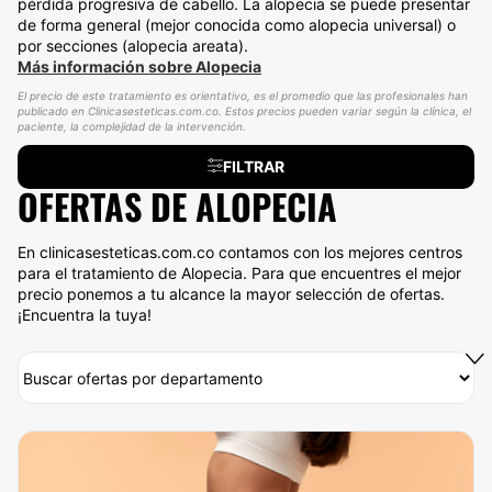
pérdida progresiva de cabello. La alopecia se puede presentar
de forma general (mejor conocida como alopecia universal) o
por secciones (alopecia areata).
Más información sobre Alopecia
El precio de este tratamiento es orientativo, es el promedio que las profesionales han
publicado en Clinicasesteticas.com.co. Estos precios pueden variar según la clínica, el
paciente, la complejidad de la intervención.
FILTRAR
OFERTAS DE ALOPECIA
En clinicasesteticas.com.co contamos con los mejores centros
para el tratamiento de Alopecia. Para que encuentres el mejor
precio ponemos a tu alcance la mayor selección de ofertas.
¡Encuentra la tuya!