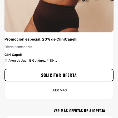
Promoción especial: 20% de CliniCapelli
Oferta permanente
-20%
Clini Capelli
Avenida Juan B Gutiérrez # 18-...
SOLICITAR OFERTA
Promoción especial: 20% de CliniCapelli
LEER MÁS
Oferta permanente
Avenida Juan B Gutiérrez # 18-...
VER MÁS OFERTAS DE ALOPECIA
¡Ponle buena cara a la vida por menos de lo que esperas! En
Clinicasesteticas.com.co podrás contratar los servicios de CliniCapelli y