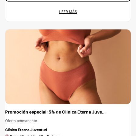
¡Estetica a un 15% de descuento!
LEER MÁS
Oferta permanente
Calle 42 #56-39 , Rionegro
No dejes escapar esta oportunidad: con Clinicasesteticas.com.co vas a
ahorrar el 15% si te pones en las manos de Doctora Natalia Elejalde. Si estás
buscando el mejor precio para un servicio de calidad, ¡has encontrado la
mejor opción! Porque en Clinicasesteticas.com.co, no queremos que el
precio sea el problema.
Promoción especial: 5% de Clinica Eterna Juve...
Oferta permanente
-5%
Clínica Eterna Juventud