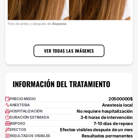
Foto
Foto de antes y después de
Alopecia
cort
1
/
3
VER TODAS LAS IMÁGENES
INFORMACIÓN DEL TRATAMIENTO
20500000$
PRECIO MEDIO
Anestesia local
ANESTESIA
No requiere hospitalización
HOSPITALIZACIÓN
3-6 horas de intervención
DURACIÓN ESTIMADA
7-10 días de reposo
REPOSO
Efectos visibles después de un mes
EFECTOS
Resultados permanentes
RESULTADOS VISIBLES