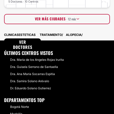
5 Doctores · 10 Centros
VER MÁS CIUDADES
· 12 más
Bogotá Noroccidente
12 Doctores · 2 Centros
CLINICASESTETICAS
TRATAMIENTO
ALOPECIA
Bogotá Centro
11 Doctores · 2 Centros
Antioquia municipios
VER
5 Doctores · 3 Centros
Cúcuta
DOCTORES
5 Doctores · 2 Centros
Manizales
7 Doctores · 0 Centros
ÚLTIMOS CENTROS VISTOS
Armenia
4 Doctores · 2 Centros
Dra. María de los Angeles Rojas Irurita
Valledupar
4 Doctores · 1 Centros
Montería
3 Doctores · 2 Centros
Dra. Guisela Serrano de Santaella
Popayan
1 Doctores · 4 Centros
Dra. Ana Maria Socarras Espitia
Santander municipios
3 Doctores · 2 Centros
Ibagué
Dra. Samira Solano Arévalo
4 Doctores · 1 Centros
Santa Marta
3 Doctores · 1 Centros
Dr. Eduardo Solano Gutierrez
DEPARTAMENTOS TOP
Bogotá Norte
Medellín