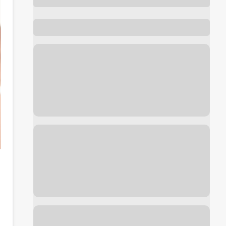
Foto de antes y después de
Cirugía reconstructiva
cortesía de
Dr. Francisco Zambrano