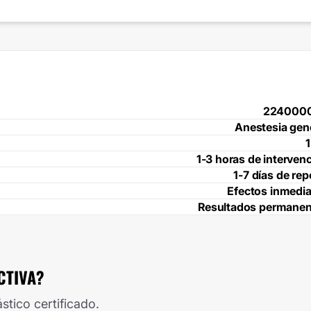
224000
Anestesia gen
1
1-3 horas de interven
1-7 días de re
Efectos inmedi
Resultados permanen
CTIVA?
stico certificado.