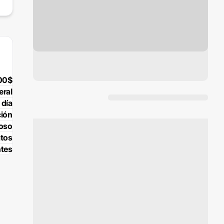
00$
eral
 día
ción
poso
atos
tes