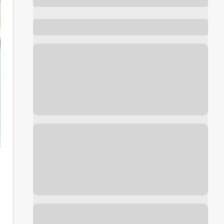
Foto de antes y después de
Liposucción
cortesía de
Dr. Javier Soto