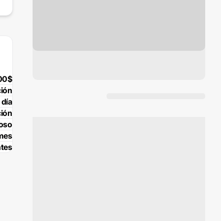
00$
ción
 día
ción
poso
 mes
tes