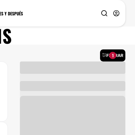
ES Y DESPUÉS
IS
1
FILTRAR