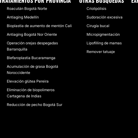
TRATAMIENTOS POR PROVINCIA
OTRAS BÚSQUEDAS
EX
Roacután Bogotá Norte
Criolipólisis
Antiaging Medellín
Sudoración excesiva
Bioplastia de aumento de mentón Cali
Cirugía bucal
Antiaging Bogotá Nor Oriente
Micropigmentación
Operación orejas despegadas
Lipofilling de mamas
Barranquilla
Remover tatuaje
Blefaroplastia Bucaramanga
Acumulación de grasa Bogotá
Noroccidente
Elevación glútea Pereira
Eliminación de biopolimeros
Cartagena de Indias
Reducción de pecho Bogotá Sur