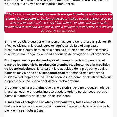
no, pero que a su vez son bastante extenuantes.
En la lucha por
retardar el proceso de envejecimiento y contrarrestar los
signos de expresión
es bastante tortuosa, implica gastos económicos de
mayor o menor escala, pero la idea siempre es que consiga no sólo
excelentes resultados, sino que ayude a mejorar la autoestima y la calidad
de vida de las personas.
El mayor objetivo que tienen las personas, por lo general a partir de los 35
años, es disimular la edad, pues es aquí cuando la piel empieza a
presentar flacidez y pérdida de elasticidad, pudiéndose evitar siempre y
cuando se mantenga la cantidad adecuada de colágeno en el organismo.
El colágeno se va produciendo por el mismo organismo, pero con el
paso de los años dicha producción disminuye, afectando a la movilidad
de las articulaciones
,
la tersura y la elasticidad de la piel, por lo cual, a
partir de los 30 años en
Clinicasesteticas
recomendamos empezar a
cuidar la piel mejorando los hábitos con la incorporación de alimentos que
proporcionen una buena cantidad de dicha proteína.
El colágeno es una proteína que tiene calorías, pero no produce nada de
grasa, así que no engorda, incluso puede ayudar a perder peso, porque
calma el hambre y da sensación de saciedad.
Al
mezclar el colágeno con otros componentes, tales como el ácido
hialurónico
, los resultados son excelentes, mejorando la apariencia de la
piel y en la estructura ósea.