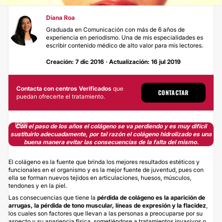
Diana Roa
Graduada en Comunicación con más de 6 años de
experiencia en periodismo. Una de mis especialidades es
escribir contenido médico de alto valor para mis lectores.
Creación: 7 dic 2016 · Actualización: 16 jul 2019
Contacta con centros Verificados
que
CONTACTAR
puedan ofrecerte el tratamiento.
Con el paso de los años el colágeno se va perdiendo y es muy difícil
sustituirlo adecuadamente, por tal razón el colágeno hidrolizado es una
buena manera evitar las consecuencias de la falta del mismo
.
El colágeno es la fuente que brinda los mejores resultados estéticos y
funcionales en el organismo y es la mejor fuente de juventud, pues con
ella se forman nuevos tejidos en articulaciones, huesos, músculos,
tendones y en la piel.
Las consecuencias que tiene la
pérdida de colágeno es la aparición de
arrugas, la pérdida de tono muscular, líneas de expresión y la flacidez
,
los cuales son factores que llevan a las personas a preocuparse por su
aspecto y su apariencia física, sometiéndose a tratamientos invasivos o