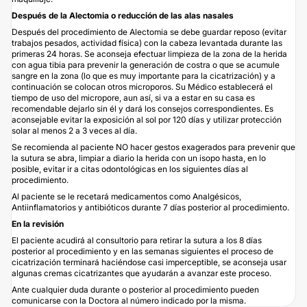
Después de la Alectomia o reducción de las alas nasales
Después del procedimiento de Alectomia se debe guardar reposo (evitar
trabajos pesados, actividad física) con la cabeza levantada durante las
primeras 24 horas. Se aconseja efectuar limpieza de la zona de la herida
con agua tibia para prevenir la generación de costra o que se acumule
sangre en la zona (lo que es muy importante para la cicatrización) y a
continuación se colocan otros microporos. Su Médico establecerá el
tiempo de uso del micropore, aun así, si va a estar en su casa es
recomendable dejarlo sin él y dará los consejos correspondientes. Es
aconsejable evitar la exposición al sol por 120 días y utilizar protección
solar al menos 2 a 3 veces al día.
Se recomienda al paciente NO hacer gestos exagerados para prevenir que
la sutura se abra, limpiar a diario la herida con un isopo hasta, en lo
posible, evitar ir a citas odontológicas en los siguientes días al
procedimiento.
Al paciente se le recetará medicamentos como Analgésicos,
Antiinflamatorios y antibióticos durante 7 días posterior al procedimiento.
En la revisión
El paciente acudirá al consultorio para retirar la sutura a los 8 días
posterior al procedimiento y en las semanas siguientes el proceso de
cicatrización terminará haciéndose casi imperceptible, se aconseja usar
algunas cremas cicatrizantes que ayudarán a avanzar este proceso.
Ante cualquier duda durante o posterior al procedimiento pueden
comunicarse con la Doctora al número indicado por la misma.