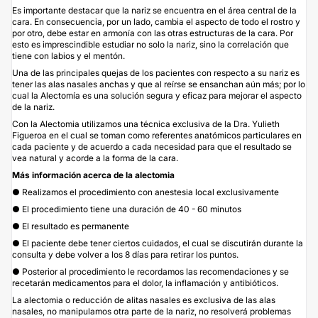
Es importante destacar que la nariz se encuentra en el área central de la
cara. En consecuencia, por un lado, cambia el aspecto de todo el rostro y
por otro, debe estar en armonía con las otras estructuras de la cara. Por
esto es imprescindible estudiar no solo la nariz, sino la correlación que
tiene con labios y el mentón.
Una de las principales quejas de los pacientes con respecto a su nariz es
tener las alas nasales anchas y que al reírse se ensanchan aún más; por lo
cual la Alectomía es una solución segura y eficaz para mejorar el aspecto
de la nariz.
Con la Alectomia utilizamos una técnica exclusiva de la Dra. Yulieth
Figueroa en el cual se toman como referentes anatómicos particulares en
cada paciente y de acuerdo a cada necesidad para que el resultado se
vea natural y acorde a la forma de la cara.
Más información acerca de la alectomia
● Realizamos el procedimiento con anestesia local exclusivamente
● El procedimiento tiene una duración de 40 - 60 minutos
● El resultado es permanente
● El paciente debe tener ciertos cuidados, el cual se discutirán durante la
consulta y debe volver a los 8 días para retirar los puntos.
● Posterior al procedimiento le recordamos las recomendaciones y se
recetarán medicamentos para el dolor, la inflamación y antibióticos.
La alectomia o reducción de alitas nasales es exclusiva de las alas
nasales, no manipulamos otra parte de la nariz, no resolverá problemas