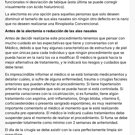
funcionales ni desviación de tabique (esta última se puede corregir
visualmente con ácido hialurónico).
La alectomia es una opción para aquellas personas que solo deseen
disminuir el tamaño de sus alas nasales sin ningún otro defecto en la nariz
que no deseen realizarse una Rinoplastia Convencional.
Antes de la alectomia o reducción de las alas nasales
Antes de decidir realizarse este procedimiento tenemos que pensar con
mucho cuidado en las expectativas que tiene y conversarlas con el
Médico, debido a que hay algunas características de estructura y de piel
que son únicas para cada individuo y que ningún procedimiento que se
pueda hacer en la nariz los va a modificar. Él médico le guiará hacia la
mejor alternativa de tratamiento, y le indicará los riesgos y cuidados que
debe tener.
Es imprescindible informar al médico si se está tomando medicamentos y
detallar cuáles, si sufre de alguna enfermedad, trauma o cirugías faciales
anteriores que puedan afectar el procedimiento. Si tiene hipertensión
arterial es muy probable que solo se pueda hacer si está controlada. Si
presenta variaciones con la cicatrización, si es fumador, tiene algún
tratamiento con aspirina, anti-inflamatorios, Gingo biloba, vitamina E,
corticoesteroides o presenta sangrado espontáneo, es muy realmente
importante comentarlo al médico al momento que le está realizando
consulta pre-operatoria. El médico le indicará cuáles tratamientos debe
suspender para el momento de realizar el procedimiento. Si fuma se debe
suspender totalmente como mínimo con 2 semanas de anterioridad.
El día de la cirugía se debe asistir con la cara perfectamente limpia sin
maquillaje.