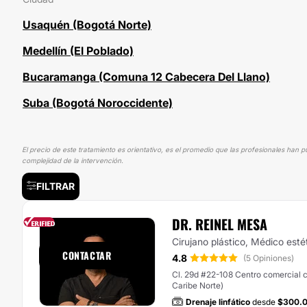
Usaquén (Bogotá Norte)
Medellín (El Poblado)
Bucaramanga (Comuna 12 Cabecera Del Llano)
Suba (Bogotá Noroccidente)
El precio de este tratamiento es orientativo, es el promedio que las profesionales han p
complejidad de la intervención.
FILTRAR
DR. REINEL MESA
Responde en
33h
Cirujano plástico, Médico esté
CONTACTAR
4.8
(5 Opiniones)
Cl. 29d #22-108 Centro comercial ca
Caribe Norte)
Drenaje linfático
desde
$300.