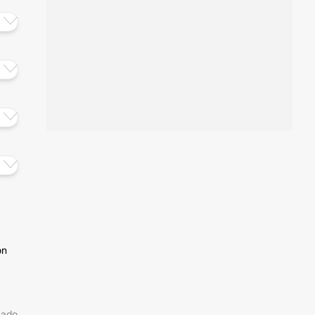
ón
mado