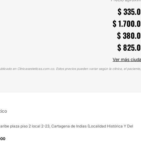
$ 335.
$ 1.700.
$ 380.
$ 825.
Ver más ciud
ublicado en Clinicasesteticas.com.co. Estos precios pueden variar según la clínica, el paciente,
tico
ribe plaza piso 2 local 2-23, Cartagena de Indias (Localidad Histórica Y Del
000