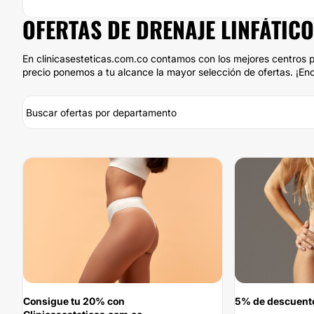
OFERTAS DE DRENAJE LINFÁTICO
En clinicasesteticas.com.co contamos con los mejores centros pa
precio ponemos a tu alcance la mayor selección de ofertas. ¡Enc
Consigue tu 20% con
5% de descuent
-20%
-5%