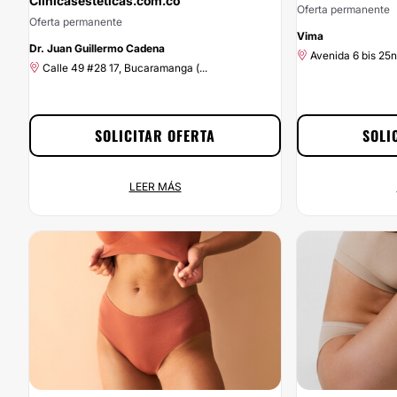
Clinicasesteticas.com.co
Oferta permanente
Oferta permanente
Vima
Dr. Juan Guillermo Cadena
Avenida 6 bis 25n-
Calle 49 #28 17, Bucaramanga (...
SOLICITAR OFERTA
SOLI
LEER MÁS
Consigue tu 20% con
5% de descuent
Clinicasesteticas.com.co
Oferta permanente
Oferta permanente
Avenida 6 bis 25n-
Calle 49 #28 17, Bucaramanga (...
Empieza a ahorrar ah
Contrata a través de Clinicasesteticas.com.co y
de descuento que te o
aprovecha en exclusiva de un 20% de descuento.
Vima a través de Clin
¡No puedes desaprovechar esta oportunidad! Haz
click en el botón Soli
clic en Solicitar Promoción y envía tus datos para
nuestros descuentos!
beneficiarte del 20% de descuento. ¿A qué estás
esperando? ¡Contáctanos ya!