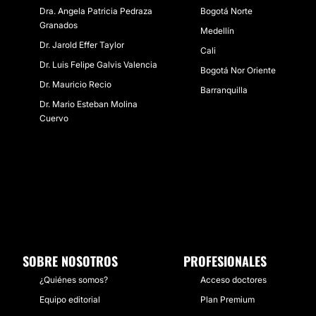
de descuento ya!
la mejor opción! Porque en
Dra. Angela Patricia Pedraza
Bogotá Norte
Clinicasesteticas.com.co, no queremos que el
Granados
Medellín
precio sea el problema.
Dr. Jarold Effer Taylor
Cali
Dr. Luis Felipe Galvis Valencia
Bogotá Nor Oriente
Dr. Mauricio Recio
Barranquilla
Dr. Mario Esteban Molina
Cuervo
SOBRE NOSOTROS
PROFESIONALES
¿Quiénes somos?
Acceso doctores
Equipo editorial
Plan Premium