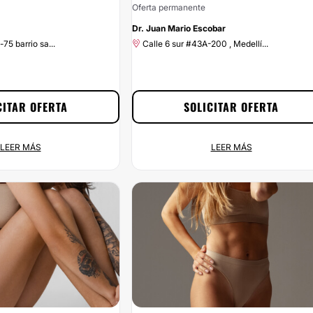
Oferta permanente
Dr. Juan Mario Escobar
75 barrio sa...
Calle 6 sur #43A-200 , Medellí...
CITAR OFERTA
SOLICITAR OFERTA
LEER MÁS
LEER MÁS
o
¡Estetica a un 10% de descuento!
Oferta permanente
75 barrio sa...
Calle 6 sur #43A-200 , Medellí...
ora mismo disfrutando del 5%
No dejes escapar esta oportunidad: con
frecemos por contratar a
Clinicasesteticas.com.co vas a ahorrar el 10% si te
icasesteticas.com.co. Haz
pones en las manos de Dr. Juan Mario Escobar. Si
citar Promoción y ¡aprovecha
estás buscando el mejor precio para un servicio d
calidad, ¡has encontrado la mejor opción! Porque e
Clinicasesteticas.com.co, no queremos que el
precio sea el problema.