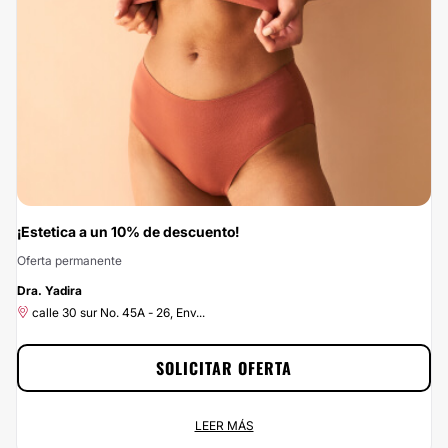
ahorrar el 10% si te pones en las manos de Dr. Juan Mario Escobar. Si estás
buscando el mejor precio para un servicio de calidad, ¡has encontrado la
mejor opción! Porque en Clinicasesteticas.com.co, no queremos que el precio
sea el problema.
¡Estetica a un 10% de descuento!
Oferta permanente
-10%
Dra. Yadira
calle 30 sur No. 45A - 26, Env...
SOLICITAR OFERTA
¡Estetica a un 10% de descuento!
LEER MÁS
Oferta permanente