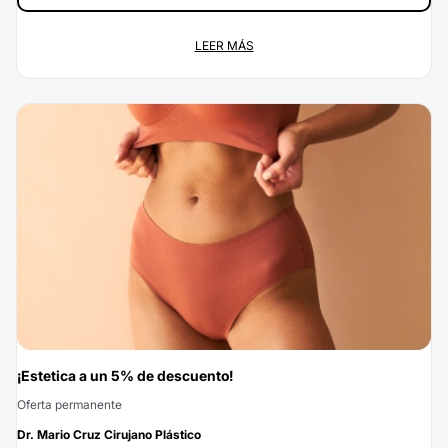
Consigue tu 20% con Clinicasesteticas.com.co
LEER MÁS
Oferta permanente
Calle 49 #28 17, Bucaramanga (...
Contrata a través de Clinicasesteticas.com.co y aprovecha en exclusiva de un
20% de descuento. ¡No puedes desaprovechar esta oportunidad! Haz clic en
Solicitar Promoción y envía tus datos para beneficiarte del 20% de
descuento. ¿A qué estás esperando? ¡Contáctanos ya!
¡Estetica a un 5% de descuento!
Oferta permanente
-5%
Dr. Mario Cruz Cirujano Plástico