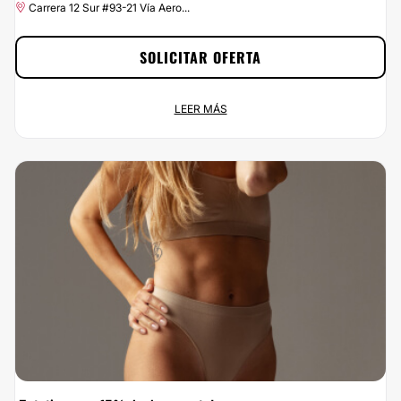
Carrera 12 Sur #93-21 Vía Aero...
SOLICITAR OFERTA
¡Estetica a un 5% de descuento!
LEER MÁS
Oferta permanente
Carrera 12 Sur #93-21 Vía Aero...
No dejes escapar esta oportunidad: con Clinicasesteticas.com.co vas a
ahorrar el 5% si te pones en las manos de Doctor Mario Cruz Cirujano
Plástico.. Si estás buscando el mejor precio para un servicio de calidad, ¡has
encontrado la mejor opción! Porque en Clinicasesteticas.com.co, no queremos
que el precio sea el problema.