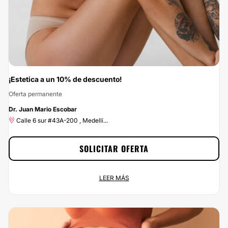
¡Estetica a un 10% de descuento!
Oferta permanente
-10%
Dr. Juan Mario Escobar
Calle 6 sur #43A-200 , Medellí...
SOLICITAR OFERTA
¡Estetica a un 10% de descuento!
LEER MÁS
Oferta permanente
Calle 6 sur #43A-200 , Medellí...
No dejes escapar esta oportunidad: con Clinicasesteticas.com.co vas a