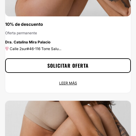
10% de descuento
Oferta permanente
-10%
Dra. Catalina Mira Palacio
Calle 2sur#46-116 Torre Salu...
SOLICITAR OFERTA
10% de descuento
LEER MÁS
Oferta permanente
Calle 2sur#46-116 Torre Salu...
Empieza a ahorrar ahora mismo disfrutando del 10% de descuento que te
ofrecemos por contratar a Dra. Catalina Mira Palacio a través de
Clinicasesteticas.com.co. Haz click en el botón Solicitar Promoción y
¡aprovecha nuestros descuentos!