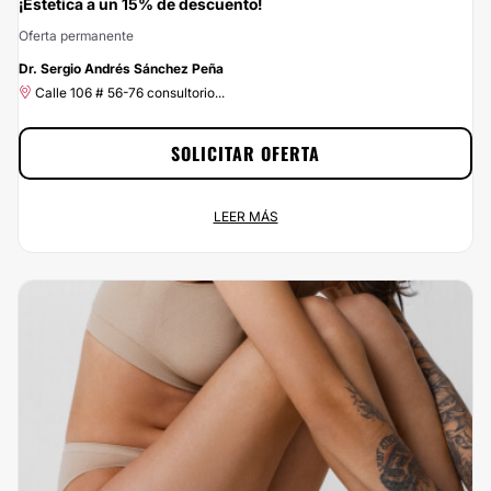
¡Estetica a un 15% de descuento!
Oferta permanente
-15%
Dr. Sergio Andrés Sánchez Peña
Calle 106 # 56-76 consultorio...
SOLICITAR OFERTA
¡Estetica a un 15% de descuento!
LEER MÁS
Oferta permanente
Calle 106 # 56-76 consultorio...
No dejes escapar esta oportunidad: con Clinicasesteticas.com.co vas a
ahorrar el 15% si te pones en las manos de Dr. Sergio Andrés Sánchez Peña.
Si estás buscando el mejor precio para un servicio de calidad, ¡has
encontrado la mejor opción! Porque en Clinicasesteticas.com.co, no queremos
que el precio sea el problema.