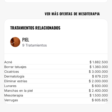
calle 30 sur No. 45A - 26, Env...
VER MÁS OFERTAS DE MESOTERAPIA
No dejes escapar esta oportunidad: con Clinicasesteticas.com.co vas a
ahorrar el 10% si te pones en las manos de Dra. Yadira Medicina
Antienvejecimiento. Si estás buscando el mejor precio para un servicio de
TRATAMIENTOS RELACIONADOS
calidad, ¡has encontrado la mejor opción! Porque en Clinicasesteticas.com.co,
no queremos que el precio sea el problema.
PIEL
9 Tratamientos
Acné
$ 1.882.500
Borrar tatuajes
$ 1.360.000
Cicatrices
$ 3.000.000
Dermatología
$ 879.220
Eliminar estrías
$ 2.000.000
Lunares
$ 600.000
Manchas en la piel
$ 2.400.000
Mesoterapia
$ 1.500.000
Verrugas
$ 605.625