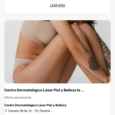
¡Estetica a un 5% de descuento!
LEER MÁS
Oferta permanente
Carrera 12 Sur #93-21 Vía Aero...
No dejes escapar esta oportunidad: con Clinicasesteticas.com.co vas a
ahorrar el 5% si te pones en las manos de Doctor Mario Cruz Cirujano
Plástico.. Si estás buscando el mejor precio para un servicio de calidad, ¡has
encontrado la mejor opción! Porque en Clinicasesteticas.com.co, no queremos
que el precio sea el problema.
Centro Dermatológico Láser Piel y Belleza te ...
Oferta permanente
-10%
Centro Dermatológico Láser Piel y Belleza
Carrera 18 No 12 - 75, Pereira...