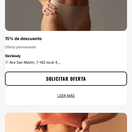
15% de descuento
Oferta permanente
-15%
Skinbody
Ave San Martín, 7-162 local 4,...
SOLICITAR OFERTA
15% de descuento
LEER MÁS
Oferta permanente
Ave San Martín, 7-162 local 4,...
Empieza a ahorrar ahora mismo disfrutando del 15% de descuento que te
ofrecemos por contratar a Skinbody a través de Clinicasesteticas.com.co.