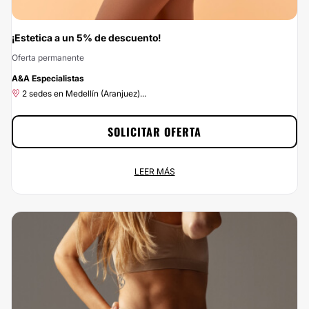
¡Estetica a un 5% de descuento!
Oferta permanente
-5%
A&A Especialistas
2 sedes en Medellín (Aranjuez)...
SOLICITAR OFERTA
¡Estetica a un 5% de descuento!
LEER MÁS
Oferta permanente
2 sedes en Medellín (Aranjuez)...
No dejes escapar esta oportunidad: con Clinicasesteticas.com.co vas a
ahorrar el 5% si te pones en las manos de AyA Especialistas. Si estás
buscando el mejor precio para un servicio de calidad, ¡has encontrado la
mejor opción! Porque en Clinicasesteticas.com.co, no queremos que el precio
sea el problema.