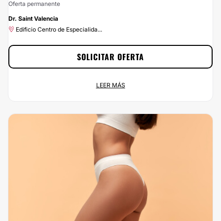
Oferta permanente
-20%
Dr. Saint Valencia
Edificio Centro de Especialida...
SOLICITAR OFERTA
20% de descuento
LEER MÁS
Oferta permanente
Edificio Centro de Especialida...
Empieza a ahorrar ahora mismo disfrutando del 20% de descuento que te
ofrecemos por contratar a Dr. Saint Valencia a través de
Clinicasesteticas.com.co. Haz click en el botón Solicitar Promoción y
¡aprovecha nuestros descuentos!