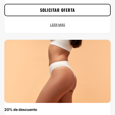
SOLICITAR OFERTA
Centro Dermatológico Láser Piel y Belleza te da un 10% de
LEER MÁS
descuento
Oferta permanente
Carrera 18 No 12 - 75, Pereira...
Ahora tienes un 10% de descuento al realizarte cualquier tratamiento de
Centro Dermatológico Láser Piel y Belleza. Consigue esta gran oportunidad
solicitando la promoción, a tu alcance en un par de clics : ¡ahorrar nunca ha
sido tan fácil y rápido!
20% de descuento